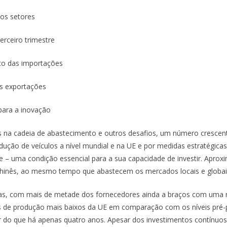
 os setores
erceiro trimestre
nto das importações
as exportações
 para a inovação
na cadeia de abastecimento e outros desafios, um número crescente
ução de veículos a nível mundial e na UE e por medidas estratégica
de – uma condição essencial para a sua capacidade de investir. Apr
inês, ao mesmo tempo que abastecem os mercados locais e globai
stas, com mais de metade dos fornecedores ainda a braços com uma 
mes de produção mais baixos da UE em comparação com os níveis pré
do que há apenas quatro anos. Apesar dos investimentos contínuos 