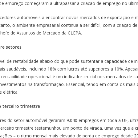
de emprego começaram a ultrapassar a criação de emprego no último
ecedores automóveis a encontrar novos mercados de exportação e m
ntanto, o ambiente empresarial continua a ser difícil, com a criaçã
– Chefe de Assuntos de Mercado da CLEPA.
re setores
l de rentabilidade abaixo do que pode sustentar a capacidade de in
s saudáveis, incluindo 18% com lucros até superiores a 10%. Apesa
A rentabilidade operacional é um indicador crucial nos mercados de c
nvestimentos na transformação. Essencial, tendo em conta os mais d
 elétrica.
o terceiro trimestre
res do setor automóvel geraram 9.040 empregos em toda a UE, ultr
terceiro trimestre testemunhou um ponto de virada, uma vez que a cr
ações – o ritmo mensal mais elevado de perda de emprego desde 2