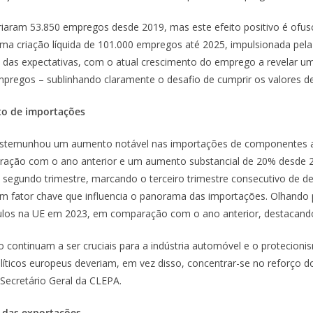
riaram 53.850 empregos desde 2019, mas este efeito positivo é ofu
a criação líquida de 101.000 empregos até 2025, impulsionada pela
m das expectativas, com o atual crescimento do emprego a revelar um
pregos – sublinhando claramente o desafio de cumprir os valores d
to de importações
testemunhou um aumento notável nas importações de componentes au
ção com o ano anterior e um aumento substancial de 20% desde 20
segundo trimestre, marcando o terceiro trimestre consecutivo de de
m fator chave que influencia o panorama das importações. Olhando 
ulos na UE em 2023, em comparação com o ano anterior, destacand
 continuam a ser cruciais para a indústria automóvel e o protecioni
líticos europeus deveriam, em vez disso, concentrar-se no reforço 
 Secretário Geral da CLEPA.
o das exportações