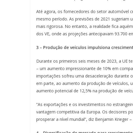
Até agora, os fornecedores do setor automóvel c
mesmo período. As previsões de 2021 sugeriam um
mais rigorosa. No entanto, a realidade fica aqué
dos VE, onde as projeções antecipavam 93.700 em
3 – Produção de veículos impulsiona crescimen
Durante os primeiros seis meses de 2023, a UE 
– um aumento impressionante de 10% em compara
importações sofreu uma desaceleração durante o 
em parte, ao aumento da produção de veículos, u
aumento potencial de 12,5% na produção de veíc
“As exportações e os investimentos no estrangeiro
vantagem competitiva da Europa. Os decisores po
prosperar a nível mundial”, diz Benjamin Krieger –
4 – Diversificação de mercado para cresciment