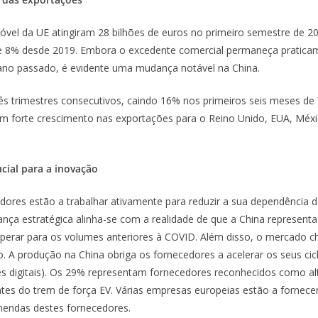
óvel da UE atingiram 28 bilhões de euros no primeiro semestre d
8% desde 2019. Embora o excedente comercial permaneça praticamen
ano passado, é evidente uma mudança notável na China.
rês trimestres consecutivos, caindo 16% nos primeiros seis meses 
 um forte crescimento nas exportações para o Reino Unido, EUA, Méx
cial para a inovação
dores estão a trabalhar ativamente para reduzir a sua dependênci
ança estratégica alinha-se com a realidade de que a China represen
perar para os volumes anteriores à COVID. Além disso, o mercado ch
ão. A produção na China obriga os fornecedores a acelerar os seus c
ções digitais). Os 29% representam fornecedores reconhecidos como 
es do trem de força EV. Várias empresas europeias estão a fornec
mendas destes fornecedores.