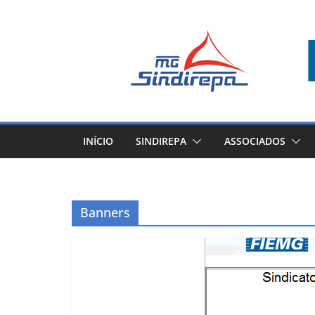
Pular
para
o
conteúdo
INÍCIO
SINDIREPA
ASSOCIADOS
Banners