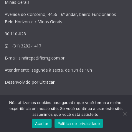
Minas Gerais
Avenida do Contorno, 4456 - 6º andar, bairro Funcionários -
Belo Horizonte / Minas Gerais
30.110-028
(31) 3282-1417
E-mail:
sindirepa@fiemg.com.br
Atendimento: segunda à sexta, de 13h às 18h
Desenvolvido por
Ultracar
Nós utilizamos cookies para garantir que você tenha a melhor
experiência em nosso site. Se você continua a usar este site,
Copyright © 2026
Sindirepa MG
. Todos os direitos reservados.
assumimos que você está satisfeito.
Tema:
ColorMag
por ThemeGrill. Powered by
WordPress
.
Aceitar
Política de privacidade