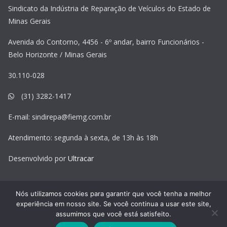
Sindicato da Indústria de Reparação de Veículos do Estado de
Minas Gerais
Avenida do Contorno, 4456 - 6º andar, bairro Funcionários -
Belo Horizonte / Minas Gerais
30.110-028
(31) 3282-1417
E-mail:
sindirepa@fiemg.com.br
Atendimento: segunda à sexta, de 13h às 18h
Desenvolvido por
Ultracar
Nós utilizamos cookies para garantir que você tenha a melhor
experiência em nosso site. Se você continua a usar este site,
Copyright © 2026
Sindirepa MG
. Todos os direitos reservados.
assumimos que você está satisfeito.
Tema:
ColorMag
por ThemeGrill. Powered by
WordPress
.