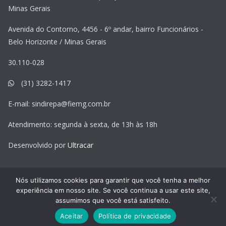
Minas Gerais
Avenida do Contorno, 4456 - 6º andar, bairro Funcionários -
Belo Horizonte / Minas Gerais
30.110-028
(31) 3282-1417
E-mail:
sindirepa@fiemg.com.br
Atendimento: segunda à sexta, de 13h às 18h
Desenvolvido por
Ultracar
Nós utilizamos cookies para garantir que você tenha a melhor
experiência em nosso site. Se você continua a usar este site,
Copyright © 2026
Sindirepa MG
. Todos os direitos reservados.
assumimos que você está satisfeito.
Tema:
ColorMag
por ThemeGrill. Powered by
WordPress
.
Aceitar
Política de privacidade