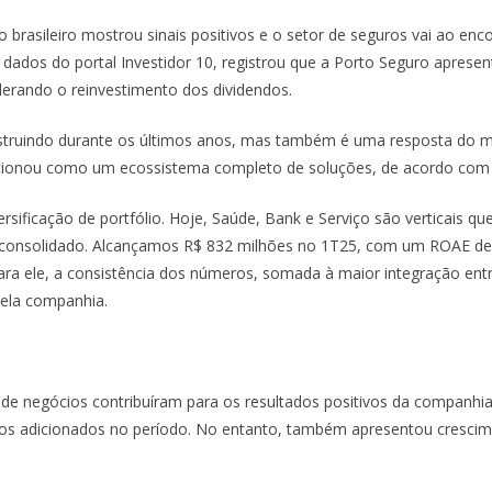
 brasileiro mostrou sinais positivos e o setor de seguros vai ao e
 dados do portal Investidor 10, registrou que a Porto Seguro apre
erando o reinvestimento dos dividendos.
nstruindo durante os últimos anos, mas também é uma resposta do m
icionou como um ecossistema completo de soluções, de acordo com
ficação de portfólio. Hoje, Saúde, Bank e Serviço são verticais que
o consolidado. Alcançamos R$ 832 milhões no 1T25, com um ROAE de 
ara ele, a consistência dos números, somada à maior integração entre
 pela companhia.
 de negócios contribuíram para os resultados positivos da companhia
ulos adicionados no período. No entanto, também apresentou cresci