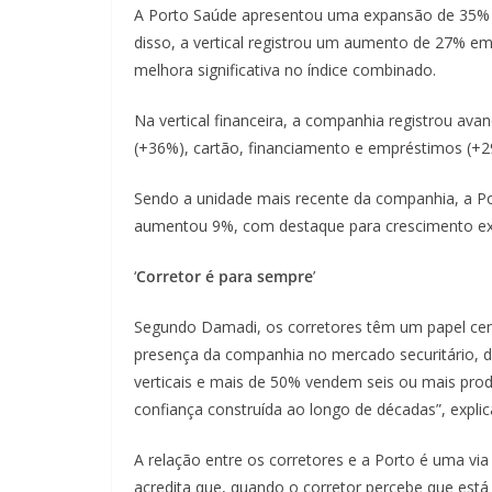
A Porto Saúde apresentou uma expansão de 35% e
disso, a vertical registrou um aumento de 27% e
melhora significativa no índice combinado.
Na vertical financeira, a companhia registrou av
(+36%), cartão, financiamento e empréstimos (+2
Sendo a unidade mais recente da companhia, a Por
aumentou 9%, com destaque para crescimento expr
‘
Corretor é para sempre
’
Segundo Damadi, os corretores têm um papel centr
presença da companhia no mercado securitário, d
verticais e mais de 50% vendem seis ou mais produ
confiança construída ao longo de décadas”, expli
A relação entre os corretores e a Porto é uma vi
acredita que, quando o corretor percebe que está