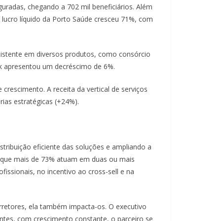
radas, chegando a 702 mil beneficiários. Além
 lucro líquido da Porto Saúde cresceu 71%, com
nsistente em diversos produtos, como consórcio
ank apresentou um decréscimo de 6%.
rescimento. A receita da vertical de serviços
ias estratégicas (+24%).
stribuição eficiente das soluções e ampliando a
ndo que mais de 73% atuam em duas ou mais
issionais, no incentivo ao cross-sell e na
orretores, ela também impacta-os. O executivo
entes, com crescimento constante, o parceiro se