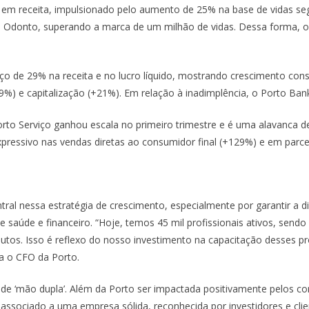
m receita, impulsionado pelo aumento de 25% na base de vidas segu
m Odonto, superando a marca de um milhão de vidas. Dessa forma, o
anço de 29% na receita e no lucro líquido, mostrando crescimento co
9%) e capitalização (+21%). Em relação à inadimplência, o Porto B
to Serviço ganhou escala no primeiro trimestre e é uma alavanca de c
essivo nas vendas diretas ao consumidor final (+129%) e em parcer
al nessa estratégia de crescimento, especialmente por garantir a di
e saúde e financeiro. “Hoje, temos 45 mil profissionais ativos, se
tos. Isso é reflexo do nosso investimento na capacitação desses prof
ca o CFO da Porto.
a de ‘mão dupla’. Além da Porto ser impactada positivamente pelos c
 associado a uma empresa sólida, reconhecida por investidores e cli