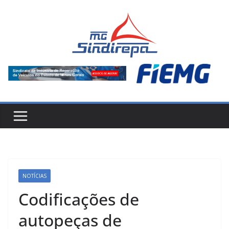
Pular
para
o
conteúdo
NOTÍCIAS
Codificações de
autopeças de