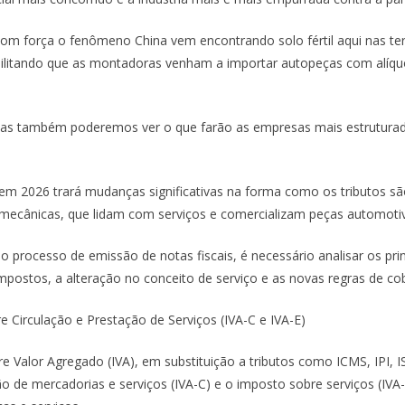
om força o fenômeno China vem encontrando solo fértil aqui nas ter
ibilitando que as montadoras venham a importar autopeças com alí
 também poderemos ver o que farão as empresas mais estruturadas
r em 2026 trará mudanças significativas na forma como os tributos são
s mecânicas, que lidam com serviços e comercializam peças automoti
processo de emissão de notas fiscais, é necessário analisar os prin
mpostos, a alteração no conceito de serviço e as novas regras de co
 Circulação e Prestação de Serviços (IVA-C e IVA-E)
Valor Agregado (IVA), em substituição a tributos como ICMS, IPI, IS
ão de mercadorias e serviços (IVA-C) e o imposto sobre serviços (IV