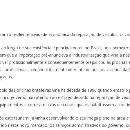
am a resiliente atividade econômica da reparação de veículos, talve
o longo de sua existência e principalmente no Brasil, pois primeir
em que a importação pré-anunciava a industrialização que viria a n
lver profissionalmente e consequentemente prejudicou as próprias
 profissionais, cenário totalmente diferente de nossos vizinhos da 
nçadas.
olo das oficinas brasileiras viria na década de 1990 quando então o 
ui o governo não atentou ao estrago deixado na reparação de veícu
equipamentos e correram atrás de cursos que os habilitassem a cont
 este tsunami já vinha desenvolvendo o seu mega plano na área arr
ndo neste novo mercado, os serviços administrativos do governo, qu