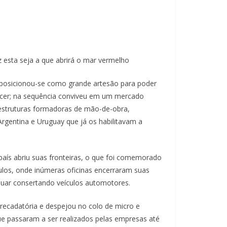
z esta seja a que abrirá o mar vermelho
o posicionou-se como grande artesão para poder
ascer; na sequência conviveu em um mercado
 estruturas formadoras de mão-de-obra,
Argentina e Uruguay que já os habilitavam a
país abriu suas fronteiras, o que foi comemorado
los, onde inúmeras oficinas encerraram suas
inuar consertando veículos automotores.
ecadatória e despejou no colo de micro e
e passaram a ser realizados pelas empresas até