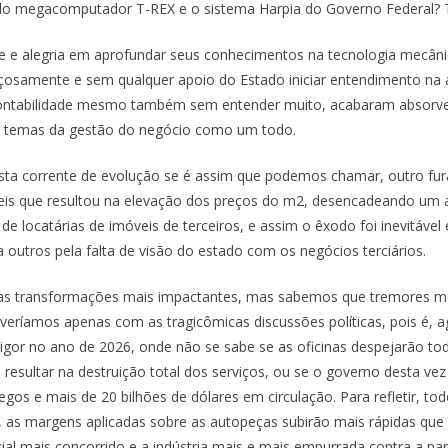
e do megacomputador T-REX e o sistema Harpia do Governo Federal? 
de e alegria em aprofundar seus conhecimentos na tecnologia mecâ
orçosamente e sem qualquer apoio do Estado iniciar entendimento na á
e contabilidade mesmo também sem entender muito, acabaram absorve
s temas da gestão do negócio como um todo.
esta corrente de evolução se é assim que podemos chamar, outro fu
veis que resultou na elevação dos preços do m2, desencadeando um 
e locatárias de imóveis de terceiros, e assim o êxodo foi inevitável
a outros pela falta de visão do estado com os negócios terciários.
as transformações mais impactantes, mas sabemos que tremores me
veríamos apenas com as tragicômicas discussões políticas, pois é, 
gor no ano de 2026, onde não se sabe se as oficinas despejarão tod
resultar na destruição total dos serviços, ou se o governo desta ve
gos e mais de 20 bilhões de dólares em circulação. Para refletir, t
, as margens aplicadas sobre as autopeças subirão mais rápidas que
l mais concorrido e a indústria mais e mais empurrada contra a par