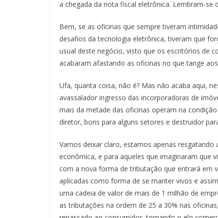
a chegada da nota fiscal eletrônica. Lembram-s
Bem, se as oficinas que sempre tiveram intimida
desafios da tecnologia eletrônica, tiveram que f
usual deste negócio, visto que os escritórios d
acabaram afastando as oficinas no que tange ao
Ufa, quanta coisa, não é? Mas não acaba aqui, n
avassalador ingresso das incorporadoras de imó
mais da metade das oficinas operam na condição d
diretor, bons para alguns setores e destruidor par
Vamos deixar claro, estamos apenas resgatando 
econômica, e para aqueles que imaginaram que vi
com a nova forma de tributação que entrará em vi
aplicadas como forma de se manter vivos e assim 
uma cadeia de valor de mais de 1 milhão de empre
as tributações na ordem de 25 a 30% nas oficinas
repassado ao consumidor, tornando o elo comercia