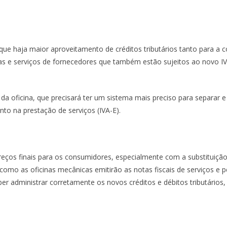
r que haja maior aproveitamento de créditos tributários tanto para 
ças e serviços de fornecedores que também estão sujeitos ao novo IV
da oficina, que precisará ter um sistema mais preciso para separar e
to na prestação de serviços (IVA-E).
reços finais para os consumidores, especialmente com a substituiçã
omo as oficinas mecânicas emitirão as notas fiscais de serviços e 
uber administrar corretamente os novos créditos e débitos tributári