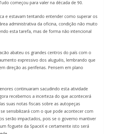
Tudo começou para valer na década de 90.
nica e estavam tentando entender como superar os
rea administrativa da oficina, condição não muito
ndo esta tarefa, mas de forma não intencional
racão abateu os grandes centros do país com o
aumento expressivo dos aluguéis, lembrando que
 em direção as periferias. Pensem em plano
nores continuaram sacudindo esta atividade
agora recebemos a incerteza do que acontecerá
as suas notas fiscais sobre as autopeças
z se sensibilizará com o que pode acontecer com
odos serão impactados, pois se o governo mantiver
 um foguete da SpaceX e certamente isto será
ede.